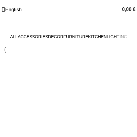
0,00
€
English
ALL
ACCESSORIES
DECOR
FURNITURE
KITCHEN
LIGHTING
Decor
Et vestibulum quis a suspendisse
Decor
Rhoncus quisque sollicitudin