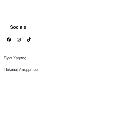
Socials
Όροι Χρήσης
Πολιτική Απορρήτου
Αποστολές & Επιστροφές
Πολιτική Πληρωμών
© 2026
Dystopians
. All Rights Reserved. Powered by
Socialite