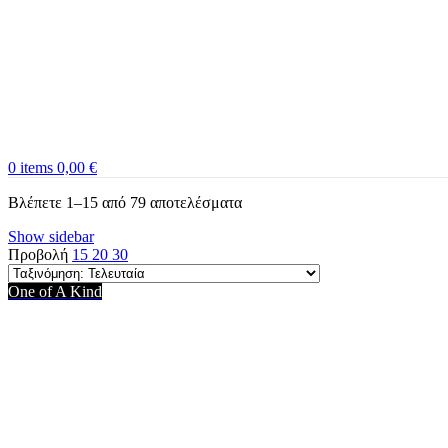
0
items
0,00
€
Βλέπετε 1–15 από 79 αποτελέσματα
Show sidebar
Προβολή
15
20
30
One of A Kind