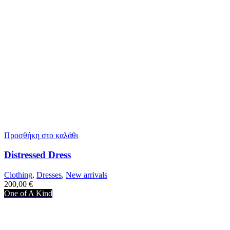
Προσθήκη στο καλάθι
Distressed Dress
Clothing
,
Dresses
,
New arrivals
200,00
€
One of A Kind