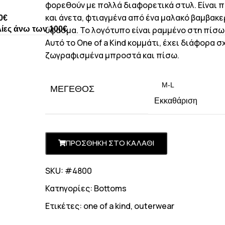
φορεθούν με πολλά διαφορετικά στυλ. Είναι 
και άνετα, φτιαγμένα από ένα μαλακό βαμβακ
0€
ίες άνω των 100€
ύφασμα. Το λογότυπο είναι ραμμένο στη πίσω
Αυτό το One of a Kind κομμάτι, έχει διάφορα σ
ζωγραφισμένα μπροστά και πίσω.
ΜΈΓΕΘΟΣ
Εκκαθάριση
ΠΡΟΣΘΗΚΗ ΣΤΟ ΚΑΛΑΘΙ
SKU: #4800
Κατηγορίες:
Bottoms
Ετικέτες:
one of a kind
,
outerwear