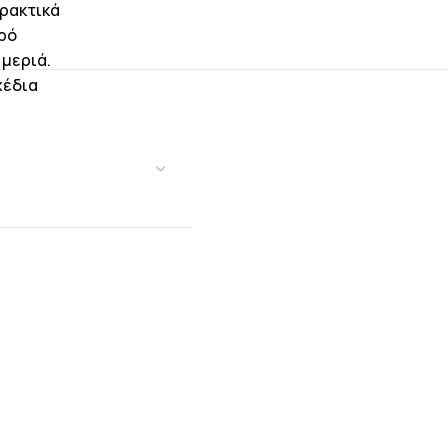
πρακτικά
ερό
 μεριά.
χέδια