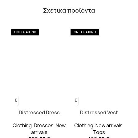
Σχετικά προϊόντα
ONE OF A KIND
ONE OF A KIND
ON
Distressed Dress
Distressed Vest
Clothing
,
Dresses
,
New
Clothing
,
New arrivals
,
C
arrivals
Tops