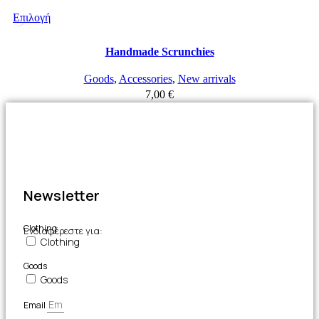
Επιλογή
Αυτό
το
Handmade Scrunchies
προϊόν
Goods
,
Accessories
,
New arrivals
έχει
7,00
€
πολλαπλές
παραλλαγές.
Οι
επιλογές
μπορούν
να
επιλεγούν
Newsletter
στη
σελίδα
Clothing
Ενδιαφέρεστε για:
του
Clothing
προϊόντος
Goods
Goods
Email