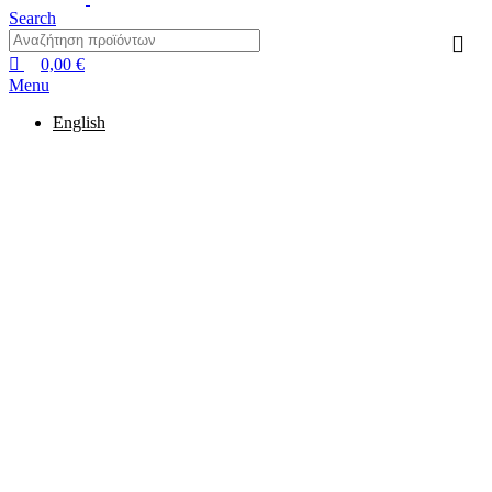
Search
0,00
€
Menu
English