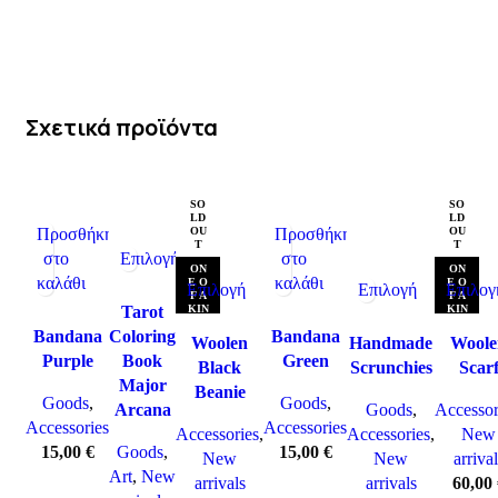
Σχετικά προϊόντα
SO
SO
LD
LD
OU
OU
Προσθήκη
Προσθήκη
T
T
Επιλογή
στο
στο
ON
ON
καλάθι
καλάθι
E O
E O
Επιλογή
Επιλογή
Επιλογ
F A
F A
KIN
KIN
Tarot
D
D
Coloring
Bandana
Bandana
Woolen
Handmade
Woole
Book
Purple
Green
Black
Scrunchies
Scar
Major
Beanie
Goods
,
Goods
,
Arcana
Goods
,
Accessor
Accessories
Accessories
Accessories
,
Accessories
,
New
Goods
,
15,00
€
15,00
€
New
New
arrival
Art
,
New
arrivals
arrivals
60,00